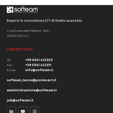
Esperti in consulenza ICT di livello avanzato
C.so Emanuele Filiberto, 16/A I
23900 LECCO
CONTATTACI
Tel
+39 0341 422323
Fax
+39 0341 422311
Email
info@softeam.it
softeam_lecco@postecert.it
amministrazione@softeam.it
job@softeam.it