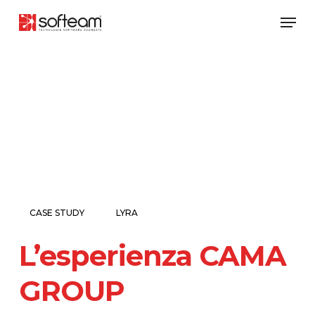
Skip
Men
to
main
content
CASE STUDY
LYRA
L’esperienza CAMA
GROUP