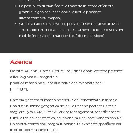
La possibilità di pianificare le trasferte in modo efficiente,
grazie alla geolocalizzazione di clienti e prospect
direttamente su mappa,
Grazie all’accesso via web, è possibile inserire nuove attività
sfruttando l’immediatezza e gli strumenti tipici dei dispositivi
mobile (note vocali, manoscritte, fotografie, video)
Azienda
Da oltre 40 anni, Cama Group – multinazionale lecchese presente
a livello globale – progetta e
produce macchine e linee di produzione avanzate per il
packaging.
L’ampia gamma di macchine e soluzioni robotizzate insieme a
una distribuzione geografica delle filiali hanno portato Cama a
scegliere Lyra CRM, Offer & Service Management per efficientare
tutte le fasi della trattativa, della vendita e del post-vendita con un
unico strumento che integra funzionalità avanzate specifiche per
il settore dei machine builder.