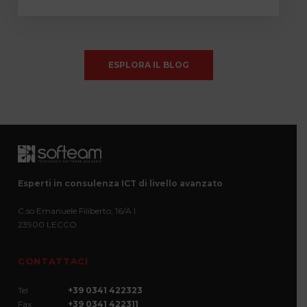
ESPLORA IL BLOG
Esperti in consulenza ICT di livello avanzato
C.so Emanuele Filiberto, 16/A I
23900 LECCO
CONTATTACI
Tel
+39 0341 422323
Fax
+39 0341 422311