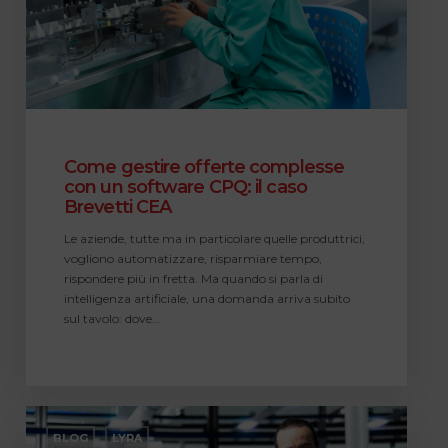
CPQ:
il
caso
Brevetti
CEA
Come gestire offerte complesse
con un software CPQ: il caso
Brevetti CEA
Le aziende, tutte ma in particolare quelle produttrici,
vogliono automatizzare, risparmiare tempo,
rispondere più in fretta. Ma quando si parla di
intelligenza artificiale, una domanda arriva subito
sul tavolo: dove…
CPQ:
come
BLOG
LYRA