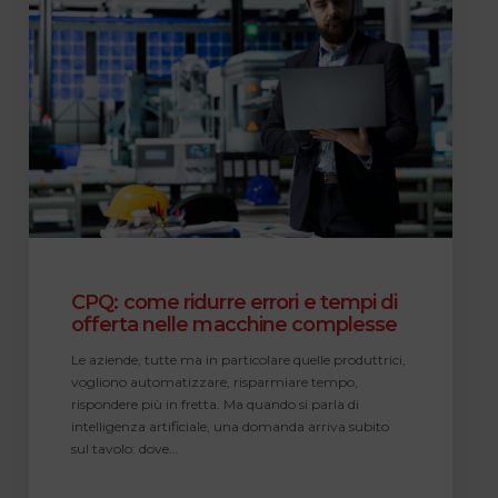
ridurre
errori
e
tempi
di
offerta
nelle
macchine
complesse
CPQ: come ridurre errori e tempi di
offerta nelle macchine complesse
Le aziende, tutte ma in particolare quelle produttrici,
vogliono automatizzare, risparmiare tempo,
rispondere più in fretta. Ma quando si parla di
intelligenza artificiale, una domanda arriva subito
sul tavolo: dove…