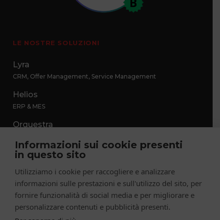
LE NOSTRE SOLUZIONI
Lyra
CRM, Offer Management, Service Management
Helios
ERP & MES
Orquestra
After Sales Smart Hub
Informazioni sui cookie presenti
in questo sito
SofIA
L’Assistente Virtuale AI Based per la tua azienda
Utilizziamo i cookie per raccogliere e analizzare
informazioni sulle prestazioni e sull'utilizzo del sito, per
Aries
fornire funzionalità di social media e per migliorare e
Hola!
personalizzare contenuti e pubblicità presenti.