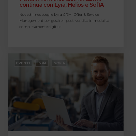
continua con Lyra, Helios e SofIA
Novastilmec sceglie Lyra CRM, Offer & Service
Management per gestire il post-vendita in modalità
completamente digitale
LIVE
DEMO
EVENTI
LYRA
SOFIA
|
Scopri
come
l’AI
supporta
Assistenza
e
Vendite,
lavorando
sui
dati
aziendali