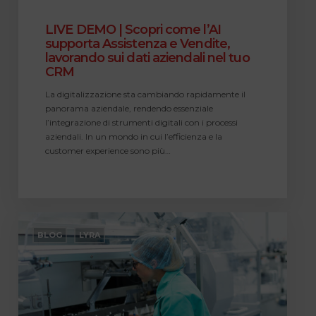
nel
tuo
LIVE DEMO | Scopri come l’AI
CRM
supporta Assistenza e Vendite,
lavorando sui dati aziendali nel tuo
CRM
La digitalizzazione sta cambiando rapidamente il
panorama aziendale, rendendo essenziale
l’integrazione di strumenti digitali con i processi
aziendali. In un mondo in cui l’efficienza e la
customer experience sono più…
Come
gestire
BLOG
LYRA
offerte
complesse
con
un
software