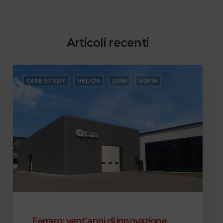
Articoli
recenti
Ferraro:
vent’anni
CASE STUDY
HELIOS
LYRA
SOFIA
di
innovazione
continua
con
Lyra,
Helios
e
SofIA
Ferraro: vent’anni di innovazione