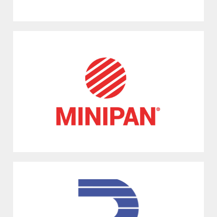
MINIPAN SRL
Massa Lombarda, RA
Macchine ed impianti automatici per prodotti alimentari
Vedi
EDF EUROPE SRL
Argelato, BO