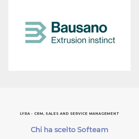
BAUSANO & FIGLI SPA
Rivarolo Canavese, TO
Estrusori e linee per l’estrusione di materie plastiche
Vedi
LYRA - CRM, SALES AND SERVICE MANAGEMENT
Chi
ha
scelto
Softeam