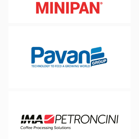
PAVAN SRL
Galliera Veneta, PD
Impianti per pastifici e linee di confezionamento
PETRONCINI IMPIANTI SPA
Sant’Agostino, FE
Macchine e impianti industriali per la lavorazione del caffè