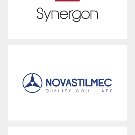
Macchine utensili a controllo numerico, torni automatici
Vedi
NOVASTILMEC SPA
Garbagnate Montastero, LC
Linee di spianatura e taglio trasversale
Vedi