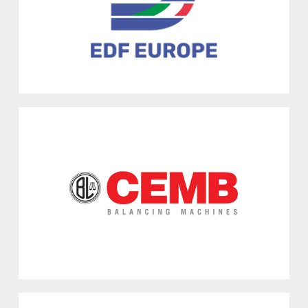
Macchine per l’industria della carta e del cartone
Vedi
CEMB SPA
Mandello Lario, LC
Macchine equilibratrici
Vedi