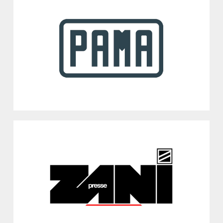
PAMA SPA
Rovereto, TN
Macchine utensili industriali: alesatrici e fresatrici CNC
Vedi
ZANI SPA
Turate, CO
Presse meccaniche e torni a lastra
Vedi