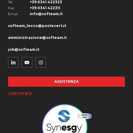
Tel
+39 0341 422323
Fax
+39 0341 422311
Email
info@softeam.it
softeam_lecco@postecert.it
amministrazione@softeam.it
job@softeam.it
ASSISTENZA
CERTIFIED