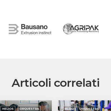
Articoli
correlati
Nuovo
Come
HELIOS
iperammortamento
ORQUESTRA
BLOG
ORQUESTRA
configura