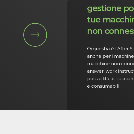
gestione po
tue macchin
non connes
Orquestra è l’After 
anche per i machine
macchine non connesse
answer, work instruct
possibilità di tracciar
e consumabili.