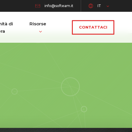
info@softeam.it
IT
ità di
Risorse
CONTATTACI
era