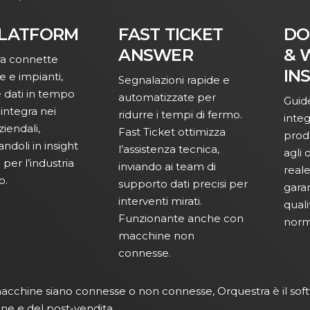
PLATFORM
FAST TICKET
DO
ANSWER
& 
ra connette
IN
 e impianti,
Segnalazioni rapide e
e dati in tempo
automatizzate per
Guide
i integra nei
ridurre i tempi di fermo.
inte
ziendali,
Fast Ticket ottimizza
produ
ndoli in insight
l’assistenza tecnica,
agli 
 per l’industria
inviando ai team di
reale
o.
supporto dati precisi per
gara
interventi mirati.
quali
Funzionante anche con
norm
macchine non
connesse.
acchine siano connesse o non connesse, Orquestra è il sof
ne e del post-vendita.