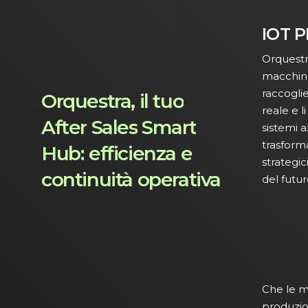
IOT 
Orquest
macchine
raccogli
Orquestra,
il
tuo
reale e l
After
Sales
Smart
sistemi a
trasforma
Hub:
efficienza
e
strategici
continuità
operativa
del futur
Che le m
produzio