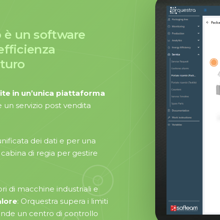
b
è
un
software
’efficienza
turo
ite in un’unica piattaforma
e un servizio post vendita
ificata dei dati e per una
 cabina di regia per gestire
 di macchine industriali e
alore
: Orquestra supera i limiti
iende un centro di controllo