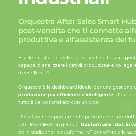
Orquestra
After
Sales
Smart
Hu
post-vendita
che
ti
connette
all
produttiva
e
all’assistenza
del
fu
E se le prestazioni delle tue macchine fossero
gest
capace di analizzare i dati di produzione e collegar
d’eccellenza?
Orquestra è la dashboard ideale per una gestione un
produzione più efficiente e intelligente
. Una sola
tutto il parco installato con un click.
Un software appositamente pensato per i produttori
per i loro clienti, in grado di
trasformare i dati in v
delle tradizionali piattaforme IoT per offrire alle az