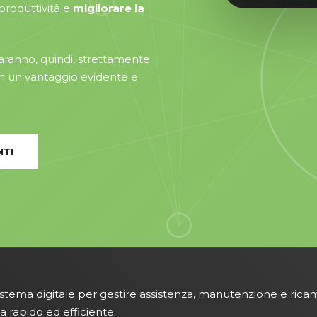
produttività e
migliorare la
i saranno, quindi, strettamente
con un vantaggio evidente e
NTI
stema digitale per gestire assistenza, manutenzione e ricam
a rapido ed efficiente.