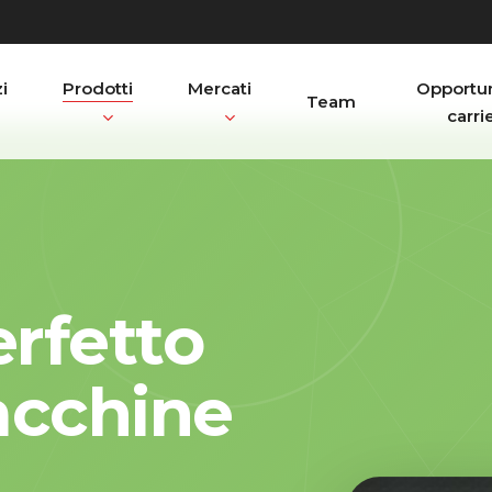
i
Prodotti
Mercati
Opportun
Team
carri
erfetto
acchine