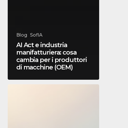
Blog
SofIA
AI Act e industria
manifatturiera: cosa
cambia per i produttori
di macchine (OEM)
Regolamento
Macchine
(UE)
2023/1230:
cosa
devono
fare
i