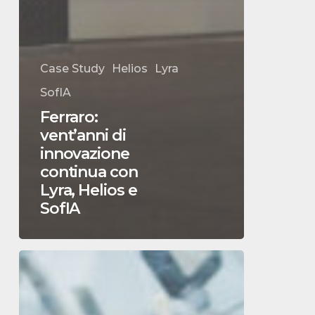
Case Study
Helios
Lyra
SofIA
Ferraro:
vent’anni di
innovazione
continua con
Lyra, Helios e
SofIA
Come
gestire
offerte
complesse
con