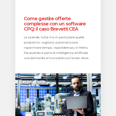
CEA
Come gestire offerte
complesse con un software
CPQ: il caso Brevetti CEA
Le aziende, tutte ma in particolare quelle
produttrici, vogliono automatizzare,
risparmiare tempo, rispondere più in fretta.
Ma quando si parla di intelligenza artificiale,
una domanda arriva subito sul tavolo: dove…
CPQ:
come
BLOG
LYRA
ridurre
errori
e
tempi
di
offerta