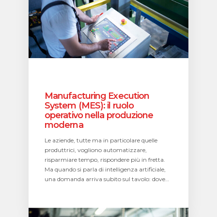
ruolo
operativo
nella
produzione
moderna
Manufacturing Execution
System (MES): il ruolo
operativo nella produzione
moderna
Le aziende, tutte ma in particolare quelle
produttrici, vogliono automatizzare,
risparmiare tempo, rispondere più in fretta.
Ma quando si parla di intelligenza artificiale,
una domanda arriva subito sul tavolo: dove…
Regolamento