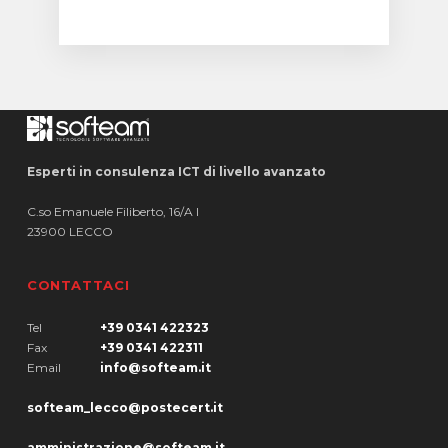
Esperti in consulenza ICT di livello avanzato
C.so Emanuele Filiberto, 16/A I
23900 LECCO
CONTATTACI
Tel
+39 0341 422323
Fax
+39 0341 422311
Email
info@softeam.it
softeam_lecco@postecert.it
amministrazione@softeam.it