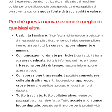
potrà essere recuperato, riutilizzato, analizzato dal machine
builder per uno sviluppo più consapevole. La messaggistica di
Lyra diventa così una
nuova fonte di tracciabilità e valore.
Perché questa nuova sezione è meglio di
qualsiasi altra
Usabilità familiare
: l’interfaccia richiama quella dei sistemi
di messaggistica più diffusi, rendendo l’adozione semplice e
immediata per tutti.
La curva di apprendimento è
minima.
Comunicazioni ordinate per ticket
: ogni attività ha la
sua
area dedicata
, tutte le informazioni rilevanti sono
lì.
Nessuna perdita di tempo
, nessuna informazione
sparsa altrove.
Collaborazione trasversale
: è possibile
coinvolgere
colleghi di altri reparti
, favorendo un
approccio
cross-team
che snellisce i processi e riduce i tempi di
risposta.
Tutto tracciato, tutto collaborativo
: niente più
passaggi tra un canale e l’altro. Tutto
accade in un unico
luogo digitale
, pensato per il lavoro e per la produttività.