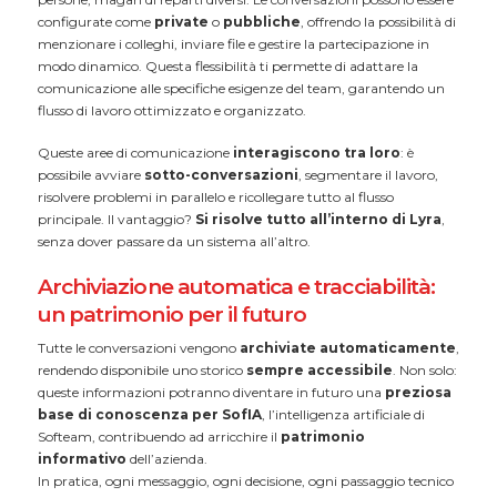
configurate come
private
o
pubbliche
, offrendo la possibilità di
menzionare i colleghi, inviare file e gestire la partecipazione in
modo dinamico. Questa flessibilità ti permette di adattare la
comunicazione alle specifiche esigenze del team, garantendo un
flusso di lavoro ottimizzato e organizzato.
Queste aree di comunicazione
interagiscono tra loro
: è
possibile avviare
sotto-conversazioni
, segmentare il lavoro,
risolvere problemi in parallelo e ricollegare tutto al flusso
principale. Il vantaggio?
Si risolve tutto all’interno di Lyra
,
senza dover passare da un sistema all’altro.
Archiviazione automatica e tracciabilità:
un patrimonio per il futuro
Tutte le conversazioni vengono
archiviate automaticamente
,
rendendo disponibile uno storico
sempre accessibile
. Non solo:
queste informazioni potranno diventare in futuro una
preziosa
base di conoscenza per SofIA
, l’intelligenza artificiale di
Softeam, contribuendo ad arricchire il
patrimonio
informativo
dell’azienda.
In pratica, ogni messaggio, ogni decisione, ogni passaggio tecnico