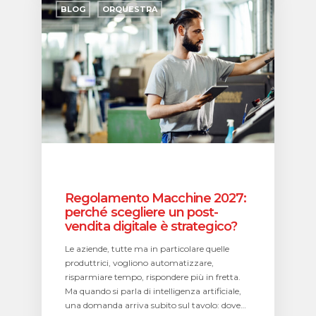
Macchine
BLOG
ORQUESTRA
2027:
perché
scegliere
un
post-
vendita
digitale
è
strategico?
Regolamento Macchine 2027:
perché scegliere un post-
vendita digitale è strategico?
Le aziende, tutte ma in particolare quelle
produttrici, vogliono automatizzare,
risparmiare tempo, rispondere più in fretta.
Ma quando si parla di intelligenza artificiale,
una domanda arriva subito sul tavolo: dove…