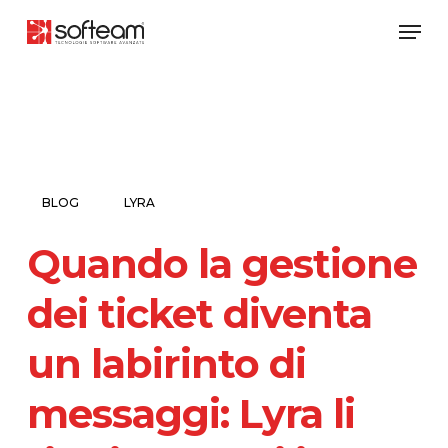
Skip
Men
to
main
content
BLOG
LYRA
Quando la gestione
dei ticket diventa
un labirinto di
messaggi: Lyra li