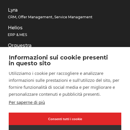
Lyra
CRM, Offer Management, Service Management
Helios
ERP & MES
Orquestra
After Sales Smart Hub
Informazioni sui cookie presenti
in questo sito
SofIA
L’Assistente Virtuale AI Based per la tua azienda
Utilizziamo i cookie per raccogliere e analizzare
informazioni sulle prestazioni e sull'utilizzo del sito, per
Aries
fornire funzionalità di social media e per migliorare e
Hola!
personalizzare contenuti e pubblicità presenti.
Per saperne di più
© 2026 Softeam SpA
· Registro Imprese di Lecco e Cod.Fisc
Consenti tutti i cookie
01468840135 · REA Lecco 192208 · P.IVA IT01468840135 · Cap. Soc
€180.000,00 int.vers. ·
Privacy Policy
|
Cookie Policy
|