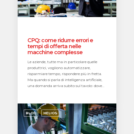
nelle
macchine
complesse
CPQ: come ridurre errori e
tempi di offerta nelle
macchine complesse
Le aziende, tutte ma in particolare quelle
produttrici, vogliono automatizzare,
risparmiare tempo, rispondere più in fretta.
Ma quando si parla di intelligenza artificiale,
una domanda arriva subito sul tavolo: dove…
Manufacturing
Execution
BLOG
HELIOS
System
(MES):
il