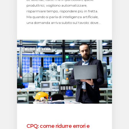
produttrici, vogliono automatizzare,
risparmiare tempo, rispondere più in fretta.
Ma quando si parla di intelligenza artificiale,
una domanda arriva subito sul tavolo: dove…
CPQ:
come
BLOG
LYRA
ridurre
errori
e
tempi
di
offerta
nelle
macchine
complesse
CPQ: come ridurre errori e