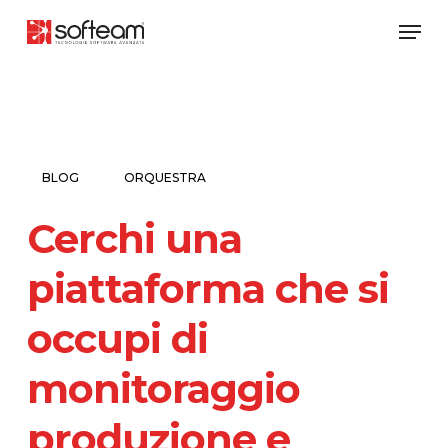
Skip
Men
to
main
content
BLOG
ORQUESTRA
Cerchi una
piattaforma che si
occupi di
monitoraggio
produzione e