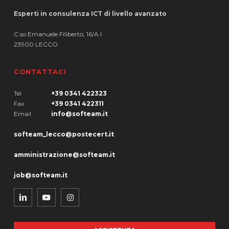
Esperti in consulenza ICT di livello avanzato
C.so Emanuele Filiberto, 16/A I
23900 LECCO
CONTATTACI
Tel
+39 0341 422323
Fax
+39 0341 422311
Email
info@softeam.it
softeam_lecco@postecert.it
amministrazione@softeam.it
job@softeam.it