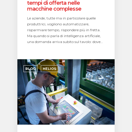
tempi di offerta nelle
macchine complesse
Le aziende, tutte ma in particolare quelle
produttrici, vogliono automatizzare,
risparmiare tempo, rispondere più in fretta.
Ma quando si parla di intelligenza artificiale,
una domanda arriva subito sul tavolo: dove…
Manufacturing
Execution
BLOG
HELIOS
System
(MES):
il
ruolo
operativo
nella
produzione
moderna