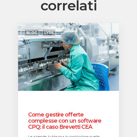
correlati
Come
gestire
BLOG
LYRA
offerte
complesse
con
un
software
CPQ:
il
caso
Brevetti
CEA
Come gestire offerte
complesse con un software
CPQ: il caso Brevetti CEA
Le aziende, tutte ma in particolare quelle