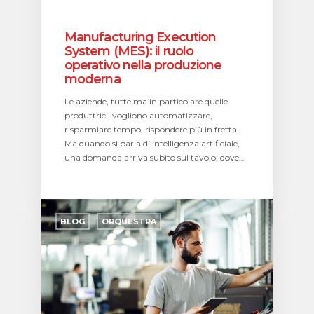
Manufacturing Execution
System (MES): il ruolo
operativo nella produzione
moderna
Le aziende, tutte ma in particolare quelle
produttrici, vogliono automatizzare,
risparmiare tempo, rispondere più in fretta.
Ma quando si parla di intelligenza artificiale,
una domanda arriva subito sul tavolo: dove…
Regolamento
Macchine
BLOG
ORQUESTRA
2027:
perché
scegliere
un
post-
vendita